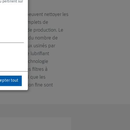
u pertinent sur
n centralisées peuvent nettoyer les
nes et îlots complets de
nvironnement de production. Le
tration dépend du nombre de
, des matériaux usinés par
la qualité de lubrifiant
 propose la technologie
lication. Des filtres à
ltrantes ainsi que les
epter tout
 et de filtration fine sont