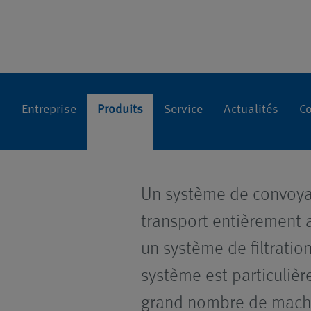
pompage
Accueil
Produits
Systèmes centrali
Entreprise
Produits
Service
Actualités
Co
Un système de convoyag
transport entièrement 
un système de filtration 
système est particuliè
grand nombre de machin