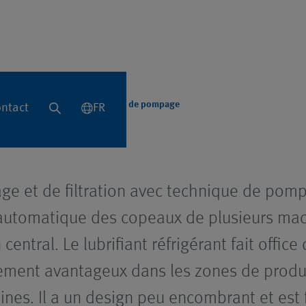
sés
Systèmes avec technique de pompage
ntact
FR
e et de filtration avec technique de pomp
automatique des copeaux de plusieurs mac
central. Le lubrifiant réfrigérant fait office
rement avantageux dans les zones de prod
es. Il a un design peu encombrant et est f