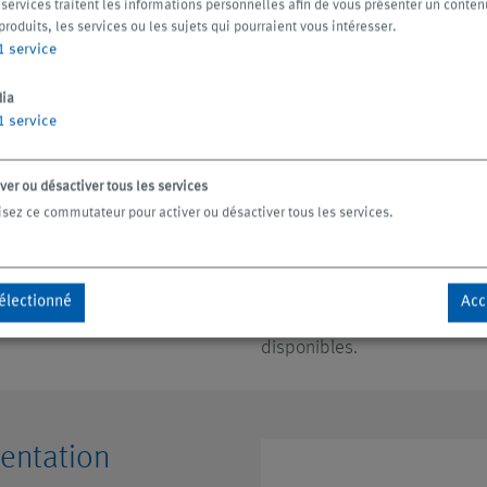
 services traitent les informations personnelles afin de vous présenter un conten
produits, les services ou les sujets qui pourraient vous intéresser.
1
service
ltration
Les installations de filtratio
lubrifiants réfrigérants de zo
ia
fabrication en dehors de l'e
1
service
choix de la technique de fil
machines, du type d'usinage
ver ou désactiver tous les services
enlèvement de copeaux et de 
lisez ce commutateur pour activer ou désactiver tous les services.
réfrigérant souhaitée. KNOLL
appropriée à chaque cas d'app
décolmatage et des bandes fi
électionné
Acc
technologies par hydrocyclone
disponibles.
entation