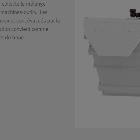
 collecte le mélange
Pour des copeau
s machines-outils. Les
et des boues à ha
oir et sont évacués par la
lubrifiant.
llation convient comme
et de boue.