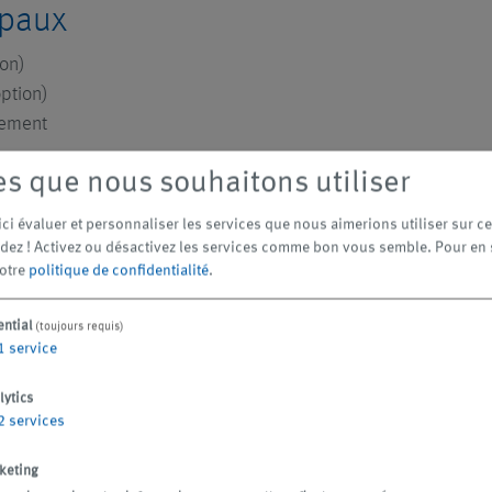
ipaux
on)
ption)
lement
es que nous souhaitons utiliser
 option)
uides épurés
ci évaluer et personnaliser les services que nous aimerions utiliser sur ce 
., bande filtrante ou filtre à lavage à contre-courant)
dez ! Activez ou désactivez les services comme bon vous semble.
Pour en 
notre
politique de confidentialité
.
ential
(toujours requis)
ression centralisées ou décentralisées (en option)
1
service
aux en aval (en option)
lytics
2
services
keting