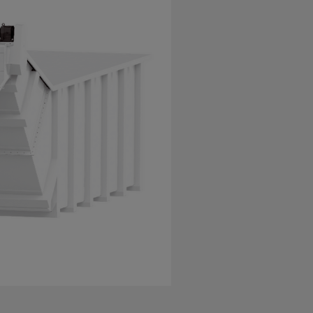
x courts sédimentables
ut débit de réfrigérant