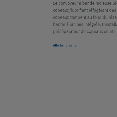
Le convoyeur à bande racleuse SR
copeaux/lubrifiant réfrigérant de
copeaux tombent au fond du réserv
bande à racloirs intégrée. L'insta
préséparateur de copeaux courts 
Afficher plus
arrow_forward