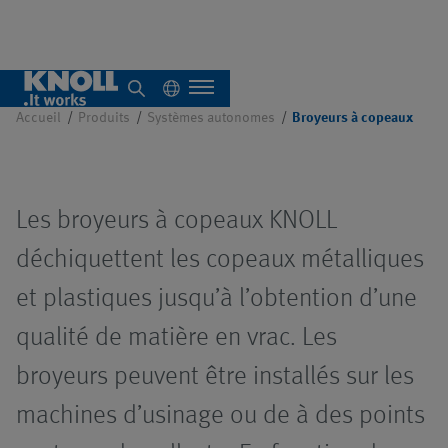
Broyeurs à copeaux
Accueil
Produits
Systèmes autonomes
Broyeurs à copeaux
À propos de nous
Les broyeurs à copeaux KNOLL
Aperçu
déchiquettent les copeaux métalliques
et plastiques jusqu’à l’obtention d’une
Systèmes
qualité de matière en vrac. Les
autonomes
Aperçu
broyeurs peuvent être installés sur les
Systèmes
Aperçu
machines d’usinage ou de à des points
centralisés