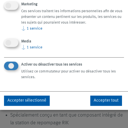
des copeaux vers des points de collecte centralisés
Marketing
Ces services traitent les informations personnelles afin de vous
présenter un contenu pertinent sur les produits, les services ou
les sujets qui pourraient vous intéresser.
Broyeurs à copeaux intégrés à
↓
1
service
alimentation horizontale
Media
↓
1
service
Domaines d'application
Activer ou désactiver tous les services
Utilisez ce commutateur pour activer ou désactiver tous les
Les broyeurs à copeaux ZH-J und ZHV-J sont destinés au
services.
broyage de copeaux métalliques et plastiques.
L’alimentation en copeaux s’effectue à la horizontale, par
le haut.
Accepter sélectionné
Accepter tout
Spécialement conçu en tant que composant intégré de
la station de repompage RIK