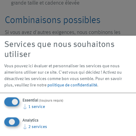
grande taille et cadence élevée
Combinaisons possibles
Si vous avez d'autres exigences, nous combinons les
broyeurs de copeaux sur demande avec
Services que nous souhaitons
utiliser
Convoyeur de copeaux pour l'amenage et l'évacuation
des copeaux
Vous pouvez ici évaluer et personnaliser les services que nous
Bâtis pour l'accueil de chariots à copeaux
aimerions utiliser sur ce site. C'est vous qui décidez ! Activez ou
désactivez les services comme bon vous semble.
Pour en savoir
Stations de pompage pour le transport de copeaux et
plus, veuillez lire notre
politique de confidentialité
.
de lubrifiant réfrigérant vers l'installation centralisée
Stations d'aspiration pour le transport des copeaux
Essential
(toujours requis)
vers l'installation centralisée
↓
1
service
Centrifugeuses et installations de briquetage pour la
Analytics
poursuite du traitement des copeaux
↓
2
services
Appareils de levage et basculement pour l'amenage