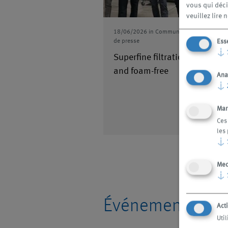
vous qui déci
veuillez lire 
18/06/2026
in
Communiqués
de presse
Ess
↓
Superfine filtration
and foam-free
Ana
↓
Mar
Ces
les 
↓
Med
↓
Événements
Acti
Uti