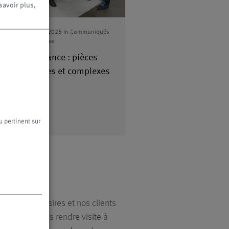
savoir plus,
18/11/2025
in
Communiqués
03/04/2025
in
Communiqués
de presse
de presse
Tendance : pièces
Un clic contre le
petites et complexes
gaspillage
u pertinent sur
 sont légendaires et nos clients
 pouvoir nous rendre visite à