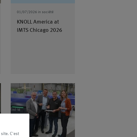
01/07/2026
in
société
15/10/2025
in
produit
KNOLL America at
La gamme s'enrichit
IMTS Chicago 2026
site. C'est