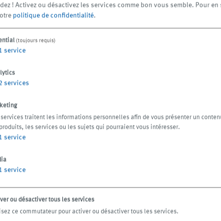
dez ! Activez ou désactivez les services comme bon vous semble.
Pour en 
notre
politique de confidentialité
.
12/06/2026
in
Communiqués
26/11/2025
in
produit
de presse
ential
(toujours requis)
Click.it | Automation
1
service
Superfine aerosol on
at the Push of a
the cutting edge
Button
lytics
2
services
keting
 services traitent les informations personnelles afin de vous présenter un conten
produits, les services ou les sujets qui pourraient vous intéresser.
1
service
ia
1
service
Nos participations aux salons
ver ou désactiver tous les services
attendent avec impatience de
lisez ce commutateur pour activer ou désactiver tous les services.