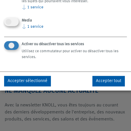
les sujets qui pourraient vous intéresser.
↓
1
service
TM
TM
AerosolMaster
4000 ATS
AerosolMaster
4000
Cryolub
Media
↓
1
service
Activer ou désactiver tous les services
Utilisez ce commutateur pour activer ou désactiver tous les
Afficher plus
Afficher plus
arrow_forward
arrow_forward
services.
Accepter sélectionné
Accepter tout
NE MANQUEZ AUCUNE ACTUALITÉ
Avec la newsletter KNOLL, vous êtes toujours au courant
des derniers développements de l'entreprise, des nouveaux
produits, des services, des salons et des événements.