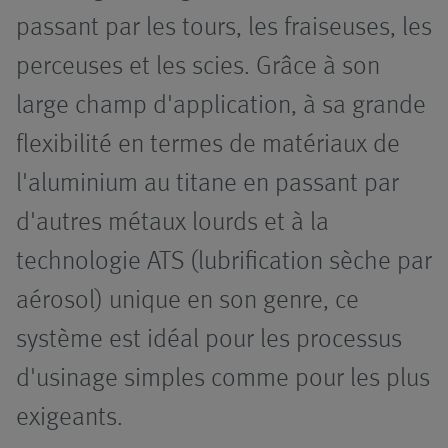
Installations
passant par les tours, les fraiseuses, les
Automatisation
de filtration
Aperçu
perceuses et les scies. Grâce à son
Pompes
Convoyeurs
Systèmes avec
Aperçu
large champ d'application, à sa grande
technique de
flexibilité en termes de matériaux de
pompage
Accessoires
Installations à
Click.it
Aperçu
haute pression
l'aluminium au titane en passant par
Systèmes à
Systèmes de
Pompe à
Aperçu
d'autres métaux lourds et à la
technique
Systèmes de
transport sans
broches
d'aspiration
micro-
conducteur
hélicoïdales
technologie ATS (lubrification sèche par
Filtre à pot
lubrification
UniPur
aérosol) unique en son genre, ce
Systèmes avec
Montage
Pompe
système est idéal pour les processus
convoyeur
Broyeurs à
centrifuge
collecteur
copeaux
Logistique
d'usinage simples comme pour les plus
exigeants.
Systèmes de
Applications
Nos
traitement de