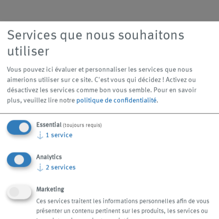
prestations de
copeaux
service
Services que nous souhaitons
utiliser
Vue d’ensemble des
Vous pouvez ici évaluer et personnaliser les services que nous
aimerions utiliser sur ce site. C'est vous qui décidez ! Activez ou
produits
désactivez les services comme bon vous semble.
Pour en savoir
plus, veuillez lire notre
politique de confidentialité
.
Essential
(toujours requis)
↓
1
service
Analytics
↓
2
services
Marketing
Ces services traitent les informations personnelles afin de vous
présenter un contenu pertinent sur les produits, les services ou