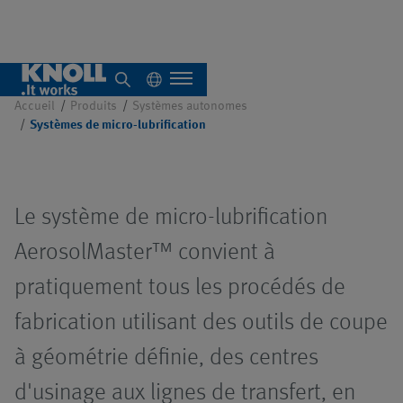
lubrification
Accueil
Produits
Systèmes autonomes
Systèmes de micro-lubrification
À propos de nous
Le système de micro-lubrification
Aperçu
AerosolMaster™ convient à
Systèmes
pratiquement tous les procédés de
autonomes
fabrication utilisant des outils de coupe
Aperçu
à géométrie définie, des centres
Systèmes
Aperçu
centralisés
d'usinage aux lignes de transfert, en