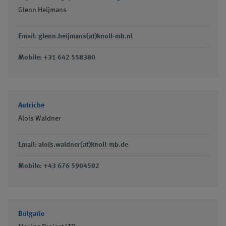
Glenn Heijmans
Email: glenn.heijmans(at)knoll-mb.nl
Mobile: +31 642 558380
Autriche
Alois Waldner
Email: alois.waldner(at)knoll-mb.de
Mobile: +43 676 5904502
Bulgarie