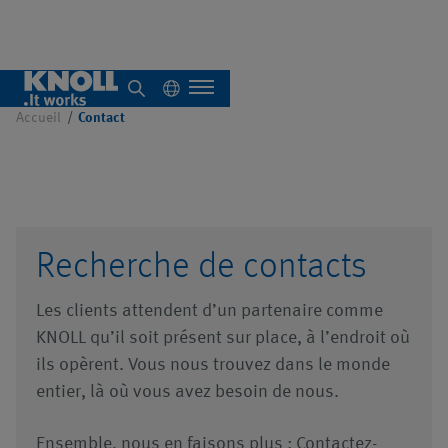
Contact
Accueil
Contact
À propos de nous
Aperçu
Recherche de contacts
Systèmes
Les clients attendent d’un partenaire comme
autonomes
KNOLL qu’il soit présent sur place, à l’endroit où
ils opèrent. Vous nous trouvez dans le monde
Aperçu
entier, là où vous avez besoin de nous.
Systèmes
Aperçu
centralisés
Ensemble, nous en faisons plus : Contactez-