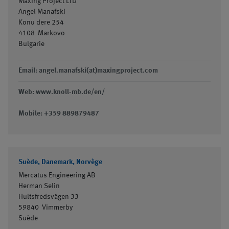
Maxing Project LTD
Angel Manafski
Konu dere 254
4108
Markovo
Bulgarie
Email: angel.manafski(at)maxingproject.com
Web: www.knoll-mb.de/en/
Mobile: +359 889879487
Suède, Danemark, Norvège
Mercatus Engineering AB
Herman Selin
Hultsfredsvägen 33
59840
Vimmerby
Suède