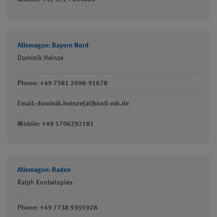
prestations de
copeaux
service
Allemagne: Bayern Nord
Dominik Heinze
Phone: +49 7581 2008-91678
Email: dominik.heinze(at)knoll-mb.de
Mobile: +49 1706292181
Allemagne: Baden
Ralph Knobelspies
Phone: +49 7738 9395928