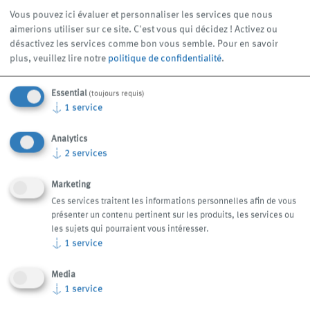
MASTER Makina Tarim ve Gida
Vous pouvez ici évaluer et personnaliser les services que nous
Egemen Kücük
aimerions utiliser sur ce site. C'est vous qui décidez ! Activez ou
Cevizili Mah. Tansel Cad. Saman Sitesi No. 78/A-Blok Dükkan
désactivez les services comme bon vous semble.
Pour en savoir
No. 10
plus, veuillez lire notre
politique de confidentialité
.
34846
MALTEPE - ISTANBUL
Turquie
Essential
(toujours requis)
↓
1
service
Phone: +90 216 3520032
Analytics
Email: info(at)master-makina.com.tr
↓
2
services
Web: www.master-makina.com.tr
Marketing
Ces services traitent les informations personnelles afin de vous
Mobile: +90 506 5425792
présenter un contenu pertinent sur les produits, les services ou
les sujets qui pourraient vous intéresser.
↓
1
service
Hongrie
Media
↓
1
service
PREMIUM-S Kft.
Ferenc Szécsényi