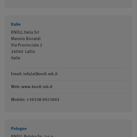
Italie
KNOLL Italia Srl
Manolo Bonaldi
Via Provinciale 2
24040
Lallio
Italie
Email: info(at)knoll-mb.it
Web: www.knoll-mb.it
Mobile: +39338 9923003
Pologne
KNOLL Polska Sp. z o.o.