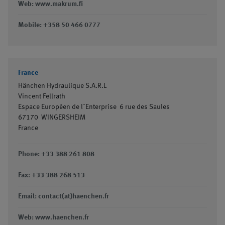
Web: www.makrum.fi
Mobile: +358 50 466 0777
France
Hänchen Hydraulique S.A.R.L
Vincent Fellrath
Espace Européen de l`Enterprise 6 rue des Saules
67170
WINGERSHEIM
France
Phone: +33 388 261 808
Fax: +33 388 268 513
Email: contact(at)haenchen.fr
Web: www.haenchen.fr