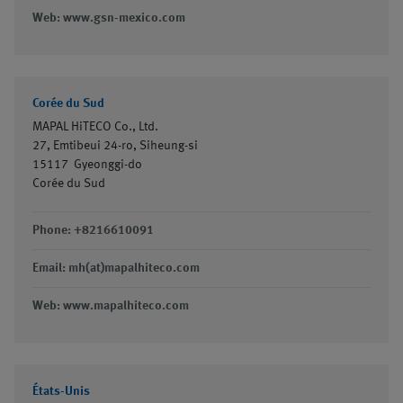
Web: www.gsn-mexico.com
Corée du Sud
MAPAL HiTECO Co., Ltd.
27, Emtibeui 24-ro, Siheung-si
15117
Gyeonggi-do
Corée du Sud
Phone: +8216610091
Email: mh(at)mapalhiteco.com
Web: www.mapalhiteco.com
États-Unis