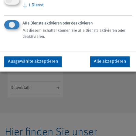
Rückpump-/Rückförderstation
↓
1
Dienst
en
Rückpumpstationen R
Alle Dienste aktivieren oder deaktivieren
Mit diesem Schalter können Sie alle Dienste aktivieren oder
deaktivieren.
Ausgewählte akzeptieren
Alle akzeptieren
Datenblatt
Hier finden Sie unser