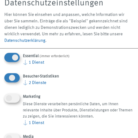
Datenschutzeinstellungen
Aufnehmen der Späne samt KSS im Schneckentrog
Hier können Sie einsehen und anpassen, welche Information wir
Transportieren der Späne mit Hilfe der
über Sie sammeln. Einträge die als "Beispiel" gekennzeichnet sind
Förderschnecke(n) zum Spänezerkleinerer
dienen lediglich zu Demonstrationszwecken und werden nicht
Einziehen und Zerkleinern der Späne durch den
wirklich verwendet.
Um mehr zu erfahren, lesen Sie bitte unsere
Datenschutzerklärung
.
Spänezerkleinerer (Option) und Einbringen in den
Vorlagebehälter
Essential
(immer erforderlich)
Dosieren des Späne-/KSS-Gemischs mittels
↓
1
Dienst
Kreisräumer zur Rückförderpumpe
Transportieren des Späne-/KSS-Gemischs durch die
Besucher-Statistiken
Rückförderpumpe zur Abscheide-/Filteranlage
↓
2
Dienste
Marketing
Diese Dienste verarbeiten persönliche Daten, um Ihnen
Downloads
relevante Inhalte über Produkte, Dienstleistungen oder Themen
zu zeigen, die Sie interessieren könnten.
↓
1
Dienst
Media