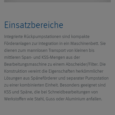
Pumpen
Förderanlagen
Systeme mit
Übersicht
Stellenangebote
Pumptechnik
Zubehör
Hochdruckanlagen
Click.it
Übersicht
Einsatzbereiche
Ausbildung
Systeme mit
Integrierte Rückpumpstationen sind kompakte
Saugtechnik
MMS-Systeme
Fahrerlose
Schraubenspindelpumpen
Übersicht
Förderanlagen zur Integration in ein Maschinenbett. Sie
Transportsysteme
dienen zum mannlosen Transport von kleinen bis
Systeme mit
Zerkleinerungsanlagen
Kreiselpumpen
Topffilter UniPur
mittleren Span- und KSS-Mengen aus der
Sammelförderer
Montage
Bearbeitungsmaschine zu einem Abscheider/Filter. Die
Anwendungen
Konstruktion vereint die Eigenschaften herkömmlicher
Systeme zur
Logistik
Lösungen aus Späneförderer und separater Pumpstation
Späneaufbereitung
zu einer kombinierten Einheit. Besonders geeignet sind
Unsere
KSS und Späne, die bei Schneidbearbeitungen von
Dienstleistungen
Werkstoffen wie Stahl, Guss oder Aluminium anfallen.