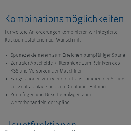
Kombinationsmöglichkeiten
Für weitere Anforderungen kombinieren wir integrierte
Rückpumpstationen auf Wunsch mit
Spänezerkleinerern zum Erreichen pumpfähiger Späne
Zentraler Abscheide-/Filteranlage zum Reinigen des
KSS und Versorgen der Maschinen
Saugstationen zum weiteren Transportieren der Späne
zur Zentralanlage und zum Container-Bahnhof
Zentrifugen und Brikettieranlagen zum
Weiterbehandeln der Späne
Hauptfunktionen