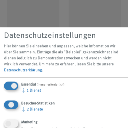
Pumpen
Förderanlagen
Systeme mit
Übersicht
Stellenangebote
Pumptechnik
Zubehör
Hochdruckanlagen
Click.it
Übersicht
Ausbildung
Systeme mit
Datenschutzeinstellungen
Saugtechnik
MMS-Systeme
Fahrerlose
Schraubenspindelpumpen
Übersicht
Hier können Sie einsehen und anpassen, welche Information wir
Transportsysteme
über Sie sammeln. Einträge die als "Beispiel" gekennzeichnet sind
Systeme mit
Zerkleinerungsanlagen
Kreiselpumpen
Topffilter UniPur
dienen lediglich zu Demonstrationszwecken und werden nicht
wirklich verwendet.
Um mehr zu erfahren, lesen Sie bitte unsere
Sammelförderer
Montage
Verkaufs- und
Datenschutzerklärung
.
Einkaufsbedingungen
Lieferbedingungen
Anwendungen
Systeme zur
Logistik
Essential
(immer erforderlich)
Späneaufbereitung
↓
1
Dienst
Unsere
Besucher-Statistiken
Dienstleistungen
↓
2
Dienste
KEINE NEWS VERPASSEN
Marketing
Mit dem KNOLL Newsletter sind Sie immer auf dem neuesten