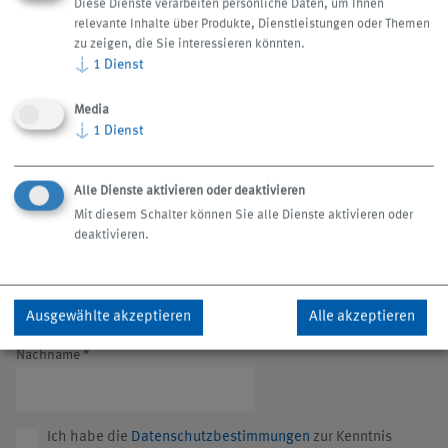
Diese Dienste verarbeiten persönliche Daten, um Ihnen
Stand über aktuelle Unternehmensentwicklungen,
relevante Inhalte über Produkte, Dienstleistungen oder Themen
zu zeigen, die Sie interessieren könnten.
Produktneuheiten, Dienstleistungen, Messen und
↓
1
Dienst
Veranstaltungen.
Media
↓
1
Dienst
Anrede
Frau
Herr
Keine Angabe
Alle Dienste aktivieren oder deaktivieren
E-Mail-Adresse eingeben
*
Mit diesem Schalter können Sie alle Dienste aktivieren oder
deaktivieren.
Vorname
Ausgewählte akzeptieren
Alle akzeptieren
Nachname
*
Ich habe die
Datenschutzbestimmungen
zur Kenntnis