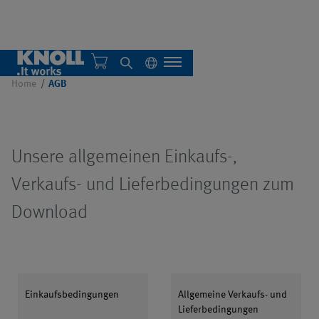
AGB
Home
AGB
Über uns
Unsere allgemeinen Einkaufs-,
Nachhaltigkeit
Übersicht
Verkaufs- und Lieferbedingungen zum
Download
Einzelanlagen
Zentralsysteme
Übersicht
Übersicht
Einkaufsbedingungen
Allgemeine Verkaufs- und
Automatisierung
Filteranlagen
Übersicht
AMB 2026
Übersicht
Lieferbedingungen