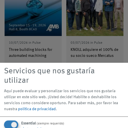
10/07/2026
in
Pulse
03/07/2026
in
Pulse
Three building blocks for
KNOLL adquiere el 100% de
automated machining
su socio sueco Mercatus
Servicios que nos gustaría
utilizar
Más información
Más información
arrow_forward
arrow_forward
Aquí puede evaluar y personalizar los servicios que nos gustaría
utilizar en este sitio web. ¡Usted decide! Habilite o deshabilite los
servicios como considere oportuno.
Para saber más, por favor lea
nuestra
política de privacidad
.
Essential
(siempre requerido)