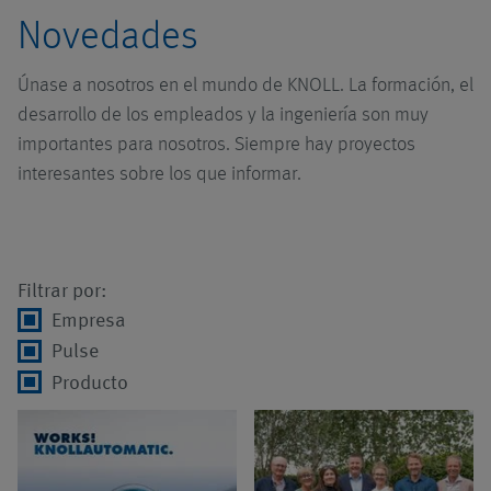
Novedades
Bombas
Extractor de virutas
Sistemas con
Descripción general
tecnología de
Únase a nosotros en el mundo de KNOLL. La formación, el
bombeo
Accesorios
Sistemas de alta
Click.it
Descripción general
desarrollo de los empleados y la ingeniería son muy
presión
importantes para nosotros. Siempre hay proyectos
Sistemas con
Vehículos de guiado
Bomba de husillos
Descripción general
interesantes sobre los que informar.
tecnología de
Sistema de
automático
aspiración
lubricación mínima
Bomba centrífuga
Filtro de cartucho
Montaje
UniPur
Sistemas con
Trituradoras de
Filtrar por:
transportador de
virutas
Logistica
Empresa
recogida
Pulse
Aplicaciones
Nuestros servicios
Producto
Sistemas de
tratamiento de
virutas