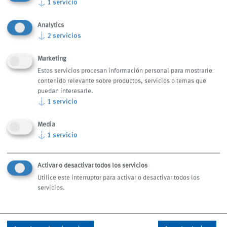
Eventos
↓
1
servicio
Nos encanta asistir a ferias y nuestros clientes siempre se
Analytics
alegran de recibirnos y charlar con nosotros.
↓
2
servicios
Compruébelo usted mismo.
Marketing
Estos servicios procesan información personal para mostrarle
contenido relevante sobre productos, servicios o temas que
puedan interesarle.
↓
1
servicio
Media
↓
1
servicio
Activar o desactivar todos los servicios
Utilice este interruptor para activar o desactivar todos los
servicios.
14 - 19 de septiembre de 2026
15 – 19 de septiembre de 2026
IMTS, Chicago/Estados Unidos
AMB, Stuttgart/Alemania