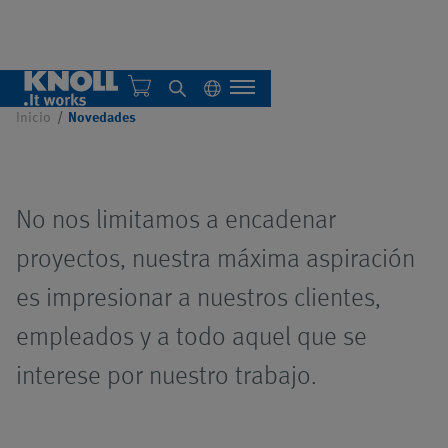
Novedades
Inicio
Novedades
Quiénes somos
No nos limitamos a encadenar
Descripción general
proyectos, nuestra máxima aspiración
es impresionar a nuestros clientes,
Sistemas individuales
empleados y a todo aquel que se
Sistemas centrales
Descripción general
Descripción general
interese por nuestro trabajo.
Automatización
Sistema de filtración
Descripción general