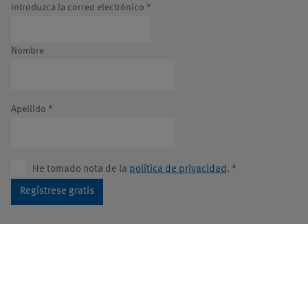
Introduzca la correo electrónico
*
Nombre
Apellido
*
He tomado nota de la
política de privacidad
.
*
Regístrese gratis
REDES SOCIALES