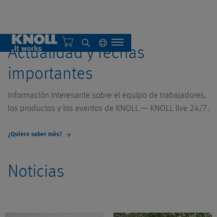
Actualidad y fechas
importantes
Quiénes somos
Información interesante sobre el equipo de trabajadores,
los productos y los eventos de KNOLL ― KNOLL live 24/7.
Descripción general
¿Quiere saber más?
arrow_forward
Sistemas individuales
Noticias
Sistemas centrales
Descripción general
Descripción general
Automatización
Sistema de filtración
Descripción general