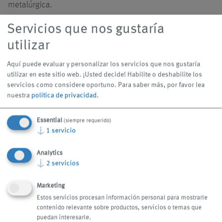
metalúrgica.
Servicios que nos gustaría
utilizar
Aquí puede evaluar y personalizar los servicios que nos gustaría
utilizar en este sitio web. ¡Usted decide! Habilite o deshabilite los
servicios como considere oportuno.
Para saber más, por favor lea
nuestra
política de privacidad
.
Essential
(siempre requerido)
↓
1
servicio
Unidades individuales
Sistemas centrales
Analytics
↓
2
servicios
Marketing
Estos servicios procesan información personal para mostrarle
contenido relevante sobre productos, servicios o temas que
puedan interesarle.
Más información
Más información
arrow_forward
arrow_forward