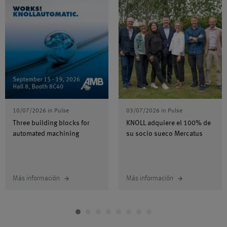
Bombas
Extractor de virutas
Sistemas con
Descripción general
tecnología de
bombeo
Accesorios
Sistemas de alta
Click.it
Descripción general
presión
Sistemas con
Vehículos de guiado
Bomba de husillos
Descripción general
tecnología de
Sistema de
automático
aspiración
lubricación mínima
Bomba centrífuga
Filtro de cartucho
10/07/2026
in
Pulse
03/07/2026
in
Pulse
Montaje
UniPur
Three building blocks for
KNOLL adquiere el 100% de
Sistemas con
Trituradoras de
automated machining
su socio sueco Mercatus
transportador de
virutas
Logistica
recogida
Aplicaciones
Nuestros servicios
Más información
Más información
arrow_forward
arrow_forward
Sistemas de
tratamiento de
virutas