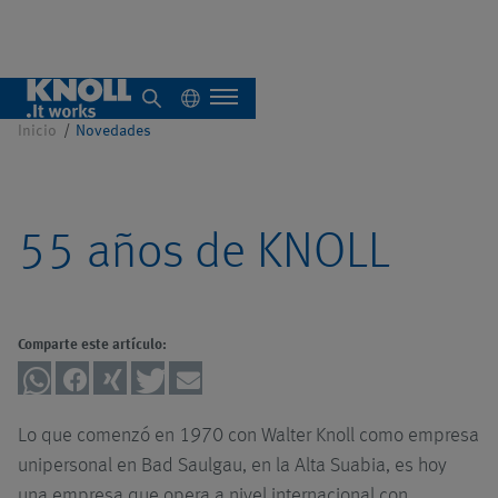
Empresa
Inicio
Novedades
Quiénes somos
55 años de KNOLL
Descripción general
Sistemas
Comparte este artículo:
individuales
Descripción general
Lo que comenzó en 1970 con Walter Knoll como empresa
Sistemas
Descripción
unipersonal en Bad Saulgau, en la Alta Suabia, es hoy
centrales
general
una empresa que opera a nivel internacional con