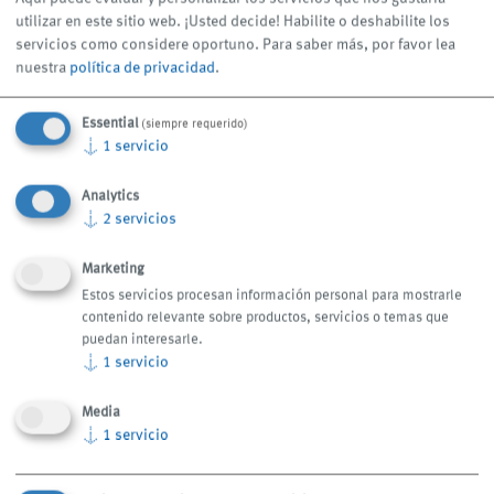
Nuestros
utilizar en este sitio web. ¡Usted decide! Habilite o deshabilite los
tratamiento de
Aplicaciones
servicios
servicios como considere oportuno.
Para saber más, por favor lea
virutas
nuestra
política de privacidad
.
Essential
(siempre requerido)
↓
1
servicio
Analytics
↓
2
servicios
Marketing
Estos servicios procesan información personal para mostrarle
Spanish
contenido relevante sobre productos, servicios o temas que
puedan interesarle.
↓
1
servicio
Media
↓
1
servicio