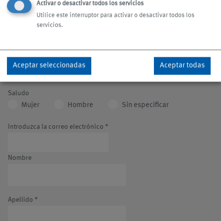
Activar o desactivar todos los servicios
NO SE PIERDA NINGUNA NOTICIA
Utilice este interruptor para activar o desactivar todos los
servicios.
Con el boletín de KNOLL estará siempre al día de las
novedades de la empresa, nuevos productos, servicios,
ferias y eventos.
Aceptar seleccionadas
Aceptar todas
Saludo
Mujer
Hombre
Sin especificar
Introduzca la correo electrónico
*
Nombre
Apellido
*