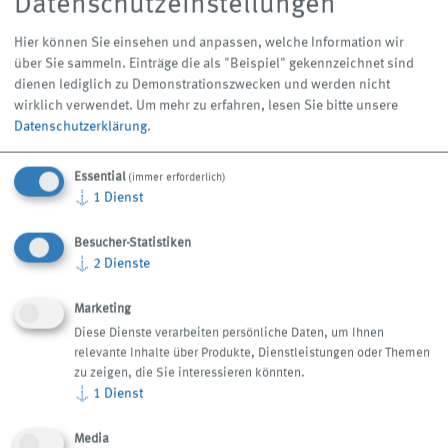
Datenschutzeinstellungen
Hier können Sie einsehen und anpassen, welche Information wir
über Sie sammeln. Einträge die als "Beispiel" gekennzeichnet sind
Mehr anzeigen
Mehr anzeigen
dienen lediglich zu Demonstrationszwecken und werden nicht
arrow_forward
arrow_forward
wirklich verwendet.
Um mehr zu erfahren, lesen Sie bitte unsere
Datenschutzerklärung
.
Essential
(immer erforderlich)
↓
1
Dienst
Besucher-Statistiken
↓
2
Dienste
Marketing
Diese Dienste verarbeiten persönliche Daten, um Ihnen
Schwerkraftbandfilter PF
Kompaktfilter KF
relevante Inhalte über Produkte, Dienstleistungen oder Themen
zu zeigen, die Sie interessieren könnten.
↓
1
Dienst
Media