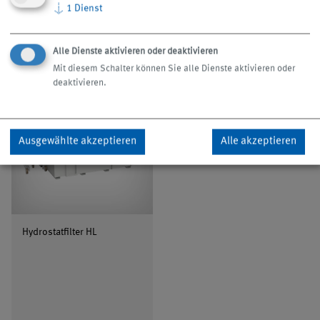
↓
1
Dienst
Mehr anzeigen
Mehr anzeigen
arrow_forward
arrow_forward
Alle Dienste aktivieren oder deaktivieren
Mit diesem Schalter können Sie alle Dienste aktivieren oder
deaktivieren.
Ausgewählte akzeptieren
Alle akzeptieren
Hydrostatfilter HL