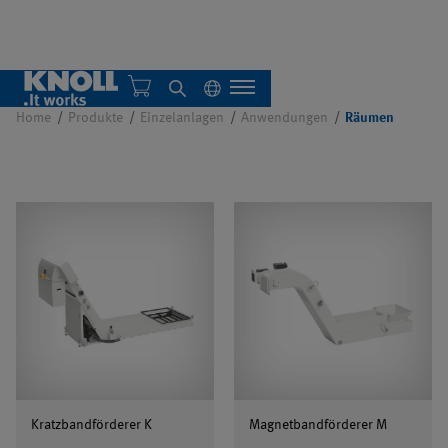
Räumen
Home
Produkte
Einzelanlagen
Anwendungen
Räumen
Über uns
Nachhaltigkeit
Übersicht
Einzelanlagen
Zentralsysteme
Übersicht
Übersicht
Automatisierung
Filteranlagen
Übersicht
Kratzbandförderer K
Magnetbandförderer M
AMB 2026
Übersicht