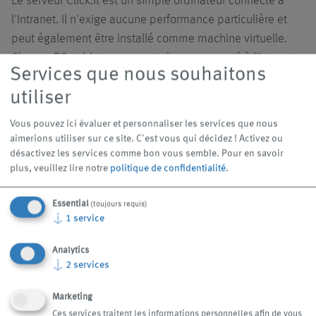
Le serveur Click.it est un simple ordinateur connecté à
l'Intranet. Il n'exige aucune performance particulière et
peut également être installé comme machine virtuelle.
Chaque PC, tablette ou smartphone connecté à l'intranet
Services que nous souhaitons
peut communiquer avec le serveur Click.it et échanger
utiliser
des données, à condition d'en avoir les droits. Markus
Zinser explique : « Nous avons rigoureusement veillé à la
Vous pouvez ici évaluer et personnaliser les services que nous
standardisation du matériel et des logiciels, afin que le
aimerions utiliser sur ce site. C'est vous qui décidez ! Activez ou
système fonctionne de manière stable et que les
désactivez les services comme bon vous semble.
Pour en savoir
plus, veuillez lire notre
politique de confidentialité
.
modifications ou les nouveaux développements puissent
être mis en œuvre rapidement. »
Essential
(toujours requis)
↓
1
service
Click.it convient également à la saisie de données de
machines
Analytics
↓
2
services
Il y a déjà eu quelques développements. Ainsi, les
Marketing
responsables du département Pièces brutes se sont
Ces services traitent les informations personnelles afin de vous