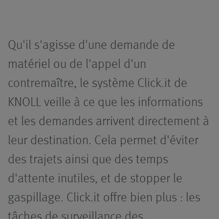
Installations
Automatisation
de filtration
Aperçu
Pompes
Convoyeurs
Systèmes avec
Aperçu
Qu'il s'agisse d'une demande de
technique de
matériel ou de l'appel d'un
pompage
Accessoires
Installations à
Click.it
Aperçu
contremaître, le système Click.it de
haute pression
Systèmes à
Systèmes de
Pompe à
Aperçu
KNOLL veille à ce que les informations
technique
Systèmes de
transport sans
broches
et les demandes arrivent directement à
d'aspiration
micro-
conducteur
hélicoïdales
Filtre à pot
lubrification
leur destination. Cela permet d'éviter
UniPur
Systèmes avec
Montage
Pompe
des trajets ainsi que des temps
convoyeur
Broyeurs à
centrifuge
d'attente inutiles, et de stopper le
collecteur
copeaux
Logistique
gaspillage. Click.it offre bien plus : les
Systèmes de
Applications
Nos
tâches de surveillance des
traitement de