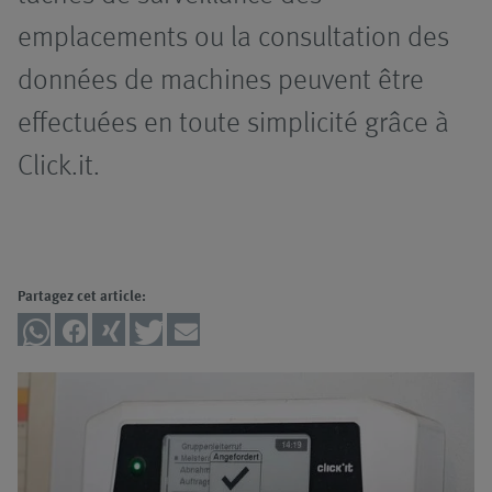
prestations de
copeaux
emplacements ou la consultation des
service
données de machines peuvent être
effectuées en toute simplicité grâce à
Click.it.
Partagez cet article: