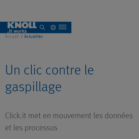
Presse
Accueil
Actualités
À propos de nous
Un clic contre le
Aperçu
gaspillage
Systèmes
autonomes
Click.it met en mouvement les données
Aperçu
Systèmes
Aperçu
et les processus
centralisés