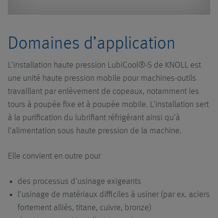
Installations
Automatisation
de filtration
Aperçu
Domaines d’application
Pompes
Convoyeurs
Systèmes avec
Aperçu
technique de
L’installation haute pression LubiCool®-S de KNOLL est
pompage
Accessoires
Installations à
Click.it
Aperçu
une unité haute pression mobile pour machines-outils
haute pression
travaillant par enlèvement de copeaux, notamment les
Systèmes à
Systèmes de
Pompe à
Aperçu
tours à poupée fixe et à poupée mobile. L’installation sert
technique
Systèmes de
transport sans
broches
à la purification du lubrifiant réfrigérant ainsi qu’à
d'aspiration
micro-
conducteur
hélicoïdales
Filtre à pot
l’alimentation sous haute pression de la machine.
lubrification
UniPur
Systèmes avec
Montage
Pompe
Elle convient en outre pour
convoyeur
Broyeurs à
centrifuge
collecteur
copeaux
Logistique
des processus d’usinage exigeants
l’usinage de matériaux difficiles à usiner (par ex. aciers
Systèmes de
Applications
Nos
fortement alliés, titane, cuivre, bronze)
traitement de