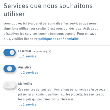
Services que nous souhaitons
utiliser
Schéma
Vous pouvez ici évaluer et personnaliser les services que nous
aimerions utiliser sur ce site. C'est vous qui décidez ! Activez ou
désactivez les services comme bon vous semble.
Pour en savoir
plus, veuillez lire notre
politique de confidentialité
.
Essential
(toujours requis)
↓
1
service
Analytics
↓
2
services
Marketing
Ces services traitent les informations personnelles afin de vous
présenter un contenu pertinent sur les produits, les services ou
les sujets qui pourraient vous intéresser.
↓
1
service
Téléchargements