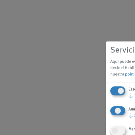
Servici
Aquí puede ev
decide! Habil
nuestra
polít
Ess
↓
Ana
↓
Mar