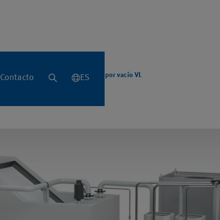
acío VL
ales
Sistema de filtración
Filtro por vacío VL
Contacto
ES