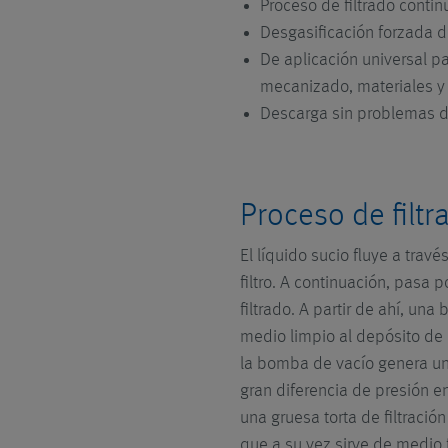
Proceso de filtrado contin
Desgasificación forzada del
De aplicación universal p
mecanizado, materiales y 
Descarga sin problemas de
Proceso de filtr
El líquido sucio fluye a travé
filtro. A continuación, pasa p
filtrado. A partir de ahí, una
medio limpio al depósito de 
la bomba de vacío genera un
gran diferencia de presión en 
una gruesa torta de filtración
que a su vez sirve de medio f