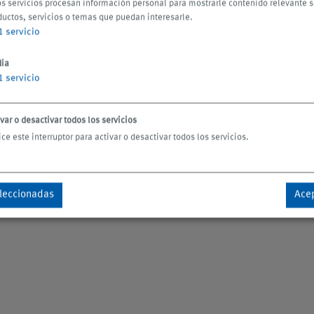
os servicios procesan información personal para mostrarle contenido relevante 
La cinta filtrante sin fin pas
ductos, servicios o temas que puedan interesarle.
1
servicio
Sección del filtro (separa
ia
Sección de secado (elimin
1
servicio
concentrado)
Limpieza con aire o cepill
var o desactivar todos los servicios
Lavado a contracorriente (
ice este interruptor para activar o desactivar todos los servicios.
residuales)
leccionadas
Acep