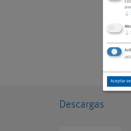
Est
pro
↓
Med
↓
Acti
Util
Aceptar se
Descargas