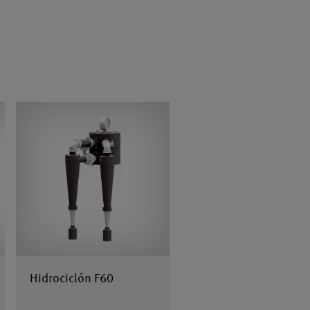
Hidrociclón F60
Filtro hidrostático HL