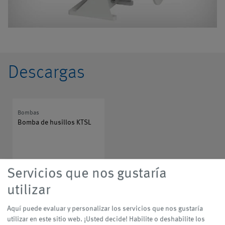
Nuestros
tratamiento de
Aplicaciones
servicios
virutas
Descargas
Bombas
Bomba de husillos KTSL
Servicios que nos gustaría
utilizar
Aquí puede evaluar y personalizar los servicios que nos gustaría
utilizar en este sitio web. ¡Usted decide! Habilite o deshabilite los