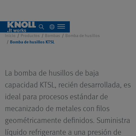
Bomba de husillos KTSL
Inicio
Productos
Bombas
Bomba de husillos
Bomba de husillos KTSL
Quiénes somos
La bomba de husillos de baja
Descripción general
capacidad KTSL, recién desarrollada, es
Sistemas
ideal para procesos estándar de
individuales
mecanizado de metales con filos
Descripción general
geométricamente definidos. Suministra
Sistemas
Descripción
centrales
general
líquido refrigerante a una presión de