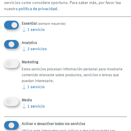
servicios como considere oportuno.
Para saber más, por favor lea
nuestra
política de privacidad
.
Ficha técnica
Essential
(siempre requerido)
↓
1
servicio
Analytics
↓
2
servicios
También puede ser de su
Marketing
interés:
Estos servicios procesan información personal para mostrarle
contenido relevante sobre productos, servicios o temas que
puedan interesarle.
↓
1
servicio
Media
↓
1
servicio
Activar o desactivar todos los servicios