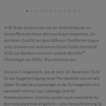
no
SHW Brake Systems hat mit der Serienfertigung von
hartstoffbeschichteten Bremsscheiben begonnen. Zur
perfekten Qualität der geschliffenen Oberflächen tragen
unter anderem ein wassermischbarer Kühlschmierstoff
®
(KSS) von Bantleon und eine zentrale MicroPur
-
Filteranlage von KNOLL Maschinenbau bei.
Die Euro-7-Abgasnorm, die ab dem 29. November 2026
für die Typgenehmigung neuer Pkw-Modelle und ein Jahr
später für alle Neuzulassungen in der EU eingeführt wird,
verschärft nicht nur das zulässige Limit für
Motoremissionen. Erstmals werden auch Grenzwerte für
Bremsstaubpartikel eingeführt – eine Herausforderung für