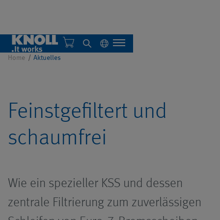
Presse
Home
Aktuelles
Über uns
Feinstgefiltert und
Nachhaltigkeit
Übersicht
schaumfrei
Einzelanlagen
Zentralsysteme
Übersicht
Wie ein spezieller KSS und dessen
Übersicht
zentrale Filtrierung zum zuverlässigen
Automatisierung
Filteranlagen
Übersicht
AMB 2026
Übersicht