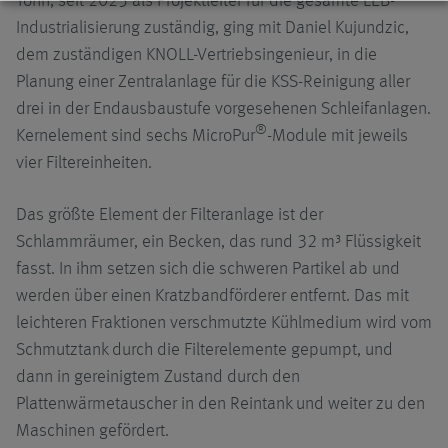
Tonn, seit 2025 als Projektleiter für die gesamte LEB-
Industrialisierung zuständig, ging mit Daniel Kujundzic,
dem zuständigen KNOLL-Vertriebsingenieur, in die
Planung einer Zentralanlage für die KSS-Reinigung aller
drei in der Endausbaustufe vorgesehenen Schleifanlagen.
®
Kernelement sind sechs MicroPur
-Module mit jeweils
vier Filtereinheiten.
Das größte Element der Filteranlage ist der
Schlammräumer, ein Becken, das rund 32 m³ Flüssigkeit
fasst. In ihm setzen sich die schweren Partikel ab und
werden über einen Kratzbandförderer entfernt. Das mit
leichteren Fraktionen verschmutzte Kühlmedium wird vom
Schmutztank durch die Filterelemente gepumpt, und
dann in gereinigtem Zustand durch den
Plattenwärmetauscher in den Reintank und weiter zu den
Maschinen gefördert.