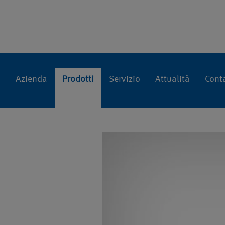
Stazione di
Home
Prodotti
Impianti singoli
Im
Azienda
Prodotti
Servizio
Attualità
Cont