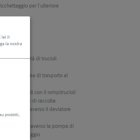
icchettaggio per l'ulteriore
lei il
ga la nostra
medie quantità di trucioli
limentazione
iante una coclea di trasporto al
e dei trucioli con il rompitrucioli
al contenitore di raccolta
cioli/KSS attraverso il deviatore
su prodotti,
ucioli/KSS attraverso la pompa di
arazione/filtraggio