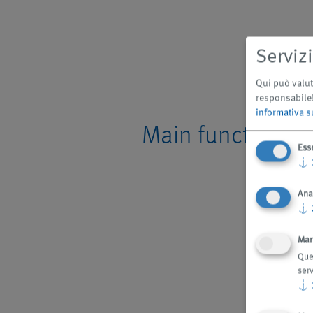
Serviz
Qui può valuta
responsabile! 
informativa s
Main functions
Ess
↓
Ana
↓
Mar
Ques
ser
↓