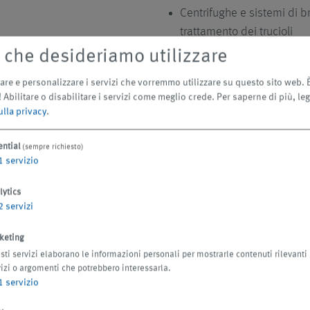
Centrifughe e sistemi di br
trattamento dei trucioli
i che desideriamo utilizzare
re e personalizzare i servizi che vorremmo utilizzare su questo sito web. È 
Abilitare o disabilitare i servizi come meglio crede.
Per saperne di più, leg
ulla privacy
.
Accoglimento di piccole a 
ential
(sempre richiesto)
attraverso un imbuto di a
1
servizio
Trasporto dei trucioli med
rompitrucioli
lytics
Introduzione e frantumazion
2
servizi
(opzione) e trasferimento 
keting
Dosaggio della miscela tru
ti servizi elaborano le informazioni personali per mostrarle contenuti rilevanti 
alla pompa di ritorno
vizi o argomenti che potrebbero interessarla.
Trasporto della miscela tr
1
servizio
ritorno all'impianto di sep