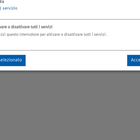
ia
1
servizio
vare o disattivare tutti i servizi
izzi questo interruttore per attivare o disattivare tutti i servizi.
dati
selezionato
Acce