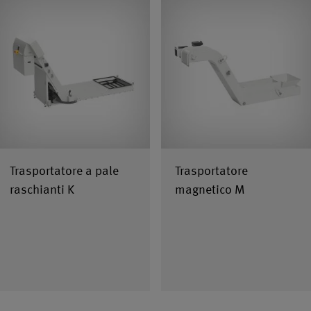
Trasportatore a pale
Trasportatore
raschianti K
magnetico M
Indicare qualcosa in piu`
arrow_forward
Indicare qualcosa in piu`
arrow_forward
arrow_forward
arrow_forward