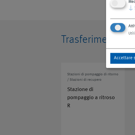
Med
↓
Atti
Util
Trasferimenti di 
Accettare 
Stazioni di pompaggio di ritorno
/ Stazioni di recupero
Stazione di
pompaggio a ritroso
R