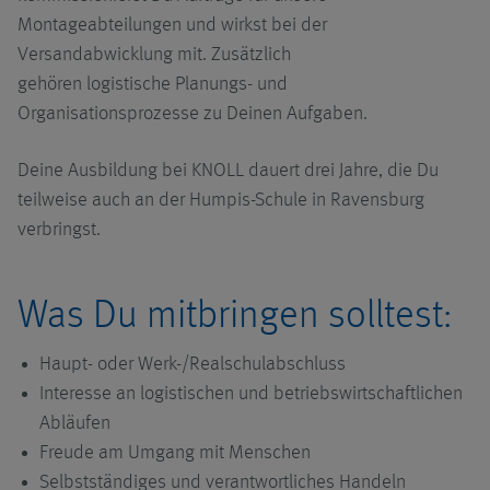
Montageabteilungen und wirkst bei der
Pumpen
Förderanlagen
Systeme mit
Übersicht
Stellenangebote
Versandabwicklung mit. Zusätzlich
Pumptechnik
gehören logistische Planungs- und
Zubehör
Hochdruckanlagen
Click.it
Übersicht
Ausbildung
Organisationsprozesse zu Deinen Aufgaben.
Systeme mit
Saugtechnik
MMS-Systeme
Fahrerlose
Schraubenspindelpumpen
Übersicht
Deine Ausbildung bei KNOLL dauert drei Jahre, die Du
Transportsysteme
teilweise auch an der Humpis-Schule in Ravensburg
Systeme mit
Zerkleinerungsanlagen
Kreiselpumpen
Topffilter UniPur
verbringst.
Sammelförderer
Montage
Anwendungen
Was Du mitbringen solltest:
Systeme zur
Logistik
Späneaufbereitung
Haupt- oder Werk-/Realschulabschluss
Unsere
Interesse an logistischen und betriebswirtschaftlichen
Dienstleistungen
Abläufen
Freude am Umgang mit Menschen
Selbstständiges und verantwortliches Handeln