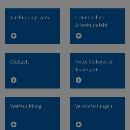
Ausbildungs-ASS
Freundliches
Arbeitsumfeld
add_circle
add_circle
Gleitzeit
Nette Kollegen &
Teamspirit
add_circle
add_circle
Weiterbildung
Veranstaltungen
add_circle
add_circle