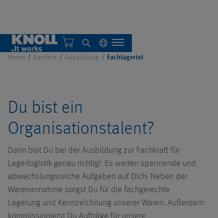
(m/w/d)
Home
Karriere
Ausbildung
Fachlagerist
Über uns
Du bist ein
Nachhaltigkeit
Übersicht
Organisationstalent?
Dann bist Du bei der Ausbildung zur Fachkraft für
Einzelanlagen
Lagerlogistik genau richtig! Es warten spannende und
abwechslungsreiche Aufgaben auf Dich: Neben der
Zentralsysteme
Übersicht
Übersicht
Warenannahme sorgst Du für die fachgerechte
Lagerung und Kennzeichnung unserer Waren. Außerdem
Automatisierung
Filteranlagen
Übersicht
AMB 2026
Übersicht
kommissionierst Du Aufträge für unsere