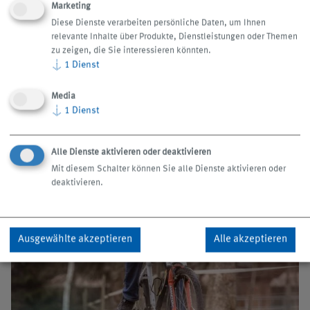
Marketing
In meiner Freizeit bin ich häufig in der Natur und fahre
Diese Dienste verarbeiten persönliche Daten, um Ihnen
relevante Inhalte über Produkte, Dienstleistungen oder Themen
gerne mit dem Fahrrad.
zu zeigen, die Sie interessieren könnten.
↓
1
Dienst
Media
↓
1
Dienst
Alle Dienste aktivieren oder deaktivieren
Mit diesem Schalter können Sie alle Dienste aktivieren oder
deaktivieren.
Ausgewählte akzeptieren
Alle akzeptieren