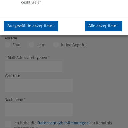
deaktivieren.
Stand über aktuelle Unternehmensentwicklungen,
Produktneuheiten, Dienstleistungen, Messen und
Veranstaltungen.
Ausgewählte akzeptieren
Alle akzeptieren
Anrede
Frau
Herr
Keine Angabe
E-Mail-Adresse eingeben
*
Vorname
Nachname
*
Ich habe die
Datenschutzbestimmungen
zur Kenntnis