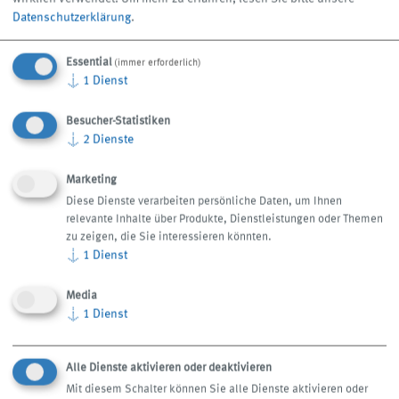
Datenschutzerklärung
.
Elektroniker für Automatisierungstechnik, 5 Industrieelek
triker, 3 Technische Produktdesigner, 4
Essential
(immer erforderlich)
Industriekaufleute, 1 Fachinformatiker, 1 Fachkraft für
↓
1
Dienst
Lagerlogistik, 1 DHBW-Student
Wirtschaftsingenieurwesen, 1 DHBW-Student BWL-Digital
Besucher-Statistiken
↓
2
Dienste
Business Management, 1 Student Ulmer Modell.
Marketing
Diese Dienste verarbeiten persönliche Daten, um Ihnen
relevante Inhalte über Produkte, Dienstleistungen oder Themen
zu zeigen, die Sie interessieren könnten.
↓
1
Dienst
Media
↓
1
Dienst
KEINE NEWS VERPASSEN
Alle Dienste aktivieren oder deaktivieren
Mit diesem Schalter können Sie alle Dienste aktivieren oder
Mit dem KNOLL Newsletter sind Sie immer auf dem neuesten