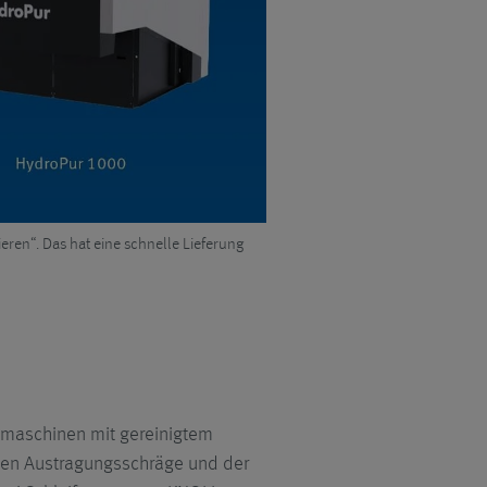
ren“. Das hat eine schnelle Lieferung
KF 400-E mit Feinstfilter Micro
gmaschinen mit gereinigtem
chen Austragungsschräge und der