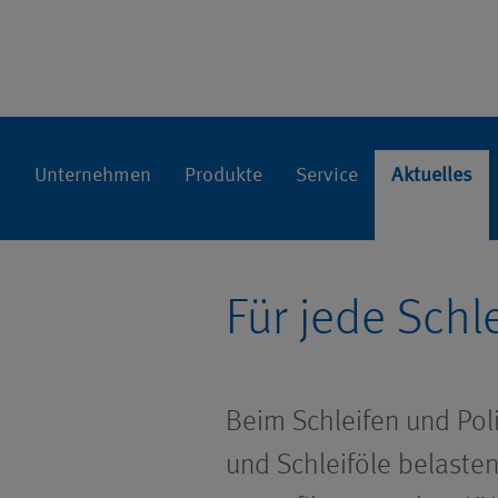
Presse
Home
Aktuelles
Unternehmen
Produkte
Service
Aktuelles
Für jede Schl
Beim Schleifen und Poli
und Schleiföle belaste