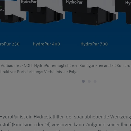
Aufbau des KNOLL HydroPur ermöglicht ein „Konfigurieren anstatt Konstruie
ttraktives Preis-Leistungs-Verhältnis zur Folge.
HydroPur ist ein Hydrostatfilter, der spanabhebende Werkzeu
stoff (Emulsion oder Öl) versorgen kann. Aufgrund seiner fla