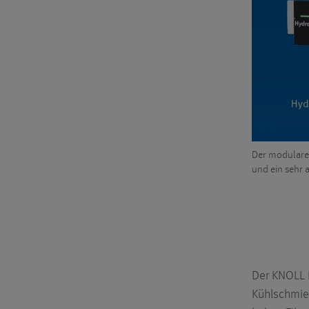
f frei programmierbaren Tasten, Display und Mikrocontroller.
Der modulare 
und ein sehr a
Der KNOLL 
Kühlschmier