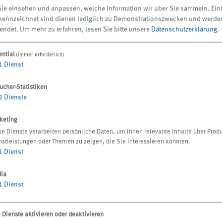
ie einsehen und anpassen, welche Information wir über Sie sammeln. Eint
 beiden beschriebenen HydroPur-Varianten bereits erfolgreich
ekennzeichnet sind dienen lediglich zu Demonstrationszwecken und werde
endet.
Um mehr zu erfahren, lesen Sie bitte unsere
Datenschutzerklärung
.
n Vakuumturbine und Filterpumpe ausgestattete V-Variante er
Auf der GrindingHub können die Besucher den HydroPur V 1500
ential
(immer erforderlich)
1
Dienst
eistungsstarke Vakuumpumpe erreichen HydroPur V-Filter eine de
ydroPur V 1500 sind das 1500 l/min. Die H-Variante mit dem gle
ucher-Statistiken
 Das ergänzende „E“ in der Produktbezeichnung des Exponats 
2
Dienste
 Endlosfilterband, das für reduzierte Betriebs- und Entsorgun
keting
se Dienste verarbeiten persönliche Daten, um Ihnen relevante Inhalte über Prod
rfeinheiten kleiner 3 µm benötigt werden
nstleistungen oder Themen zu zeigen, die Sie interessieren könnten.
1
Dienst
nste Filtration ausgelegt ist der ebenfalls modular aufgebaute F
ia
 von KNOLL. Er eignet sich ideal für den Einsatz beim Werkzeu
1
Dienst
n der Gussbearbeitung liefert er beste Ergebnisse. Der MicroPu
mmt durch seine spezielle Konstruktion ohne Filterverbrauchs
e Dienste aktivieren oder deaktivieren
n Wirtschaftlichkeit und Nachhaltigkeit beiträgt.